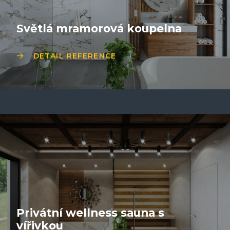
Světlá mramorová koupelna
DETAIL REFERENCE
Privátní wellness sauna s
vířivkou