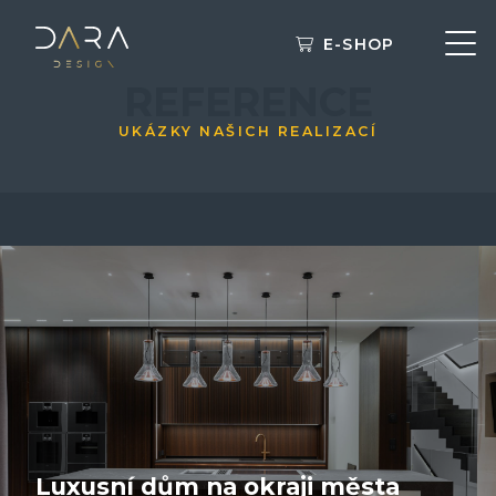
E-SHOP
REFERENCE
UKÁZKY NAŠICH REALIZACÍ
Luxusní dům na okraji města