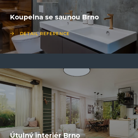
Koupelna se saunou Brno
DETAIL REFERENCE
Útulný interiér Brno