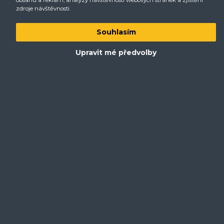
obsahu a reklam, analýzy návštěvnosti webových stránek a zjištění
zdroje návštěvnosti.
Souhlasím
Upravit mé předvolby