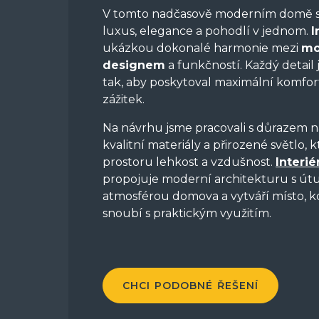
V tomto nadčasově moderním domě s
luxus, elegance a pohodlí v jednom.
I
ukázkou dokonalé harmonie mezi
mo
designem
a funkčností. Každý detail
tak, aby poskytoval maximální komfort
zážitek.
Na návrhu jsme pracovali s důrazem na 
kvalitní materiály a přirozené světlo,
prostoru lehkost a vzdušnost.
Interi
propojuje moderní architekturu s út
atmosférou domova a vytváří místo, kd
snoubí s praktickým využitím.
CHCI PODOBNÉ ŘEŠENÍ