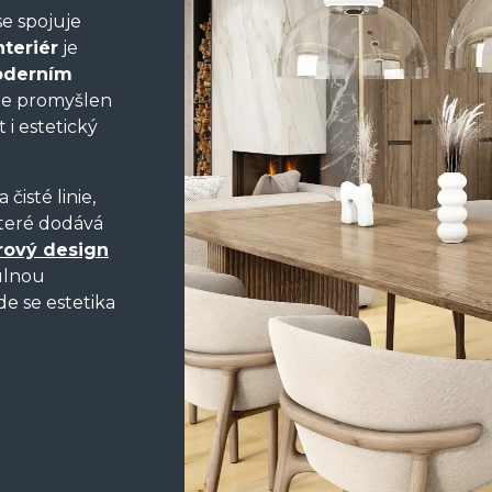
e spojuje
nteriér
je
derním
 je promyšlen
 i estetický
čisté linie,
 které dodává
érový design
ulnou
e se estetika