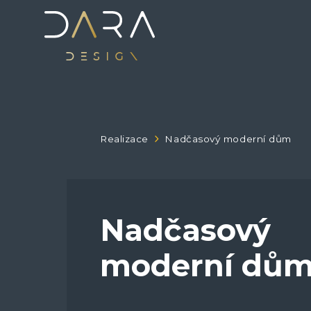
Realizace
Nadčasový moderní dům
Nadčasový
moderní dů